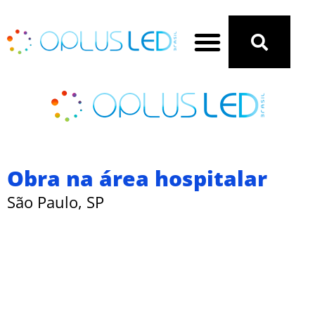
Ir
Menu
Search
para
SOBRE NÓS
MANUAIS E GARANTIA
o
conteúdo
Obra na área hospitalar
São Paulo, SP